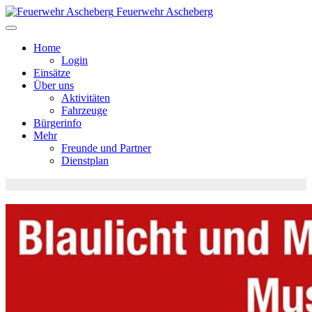
Feuerwehr Ascheberg
Home
Login
Einsätze
Über uns
Aktivitäten
Fahrzeuge
Bürgerinfo
Mehr
Freunde und Partner
Dienstplan