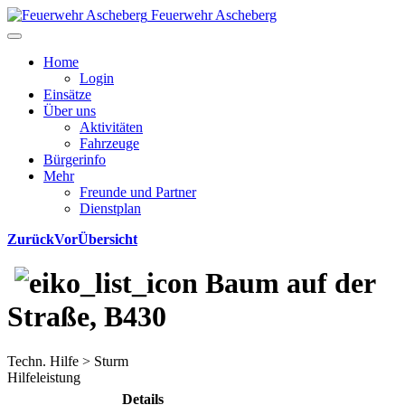
Feuerwehr Ascheberg
Home
Login
Einsätze
Über uns
Aktivitäten
Fahrzeuge
Bürgerinfo
Mehr
Freunde und Partner
Dienstplan
Zurück
Vor
Übersicht
Baum auf der
Straße, B430
Techn. Hilfe > Sturm
Hilfeleistung
Details