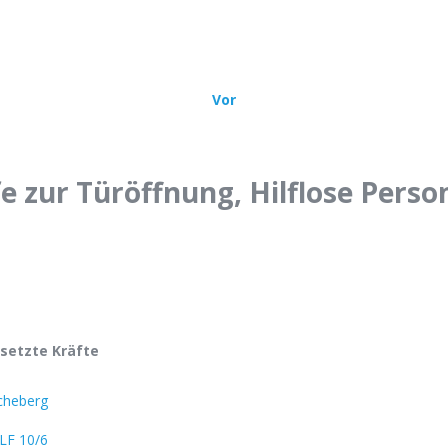
sätze
Über uns
Bürgerinfo
Mehr
Vor
e zur Türöffnung, Hilflose Perso
setzte Kräfte
cheberg
LF 10/6