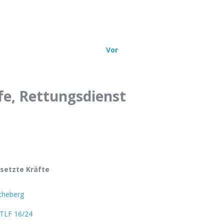
sätze
Über uns
Bürgerinfo
Mehr
Vor
fe, Rettungsdienst
setzte Kräfte
cheberg
TLF 16/24