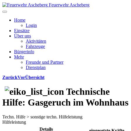
Feuerwehr Ascheberg
Home
Login
Einsätze
Über uns
Aktivitäten
Fahrzeuge
Bürgerinfo
Mehr
Freunde und Partner
Dienstplan
Zurück
Vor
Übersicht
Technische
Hilfe: Gasgeruch im Wohnhaus
Techn. Hilfe > sonstige techn. Hilfeleistung
Hilfeleistung
Details
eingesetzte Kräfte