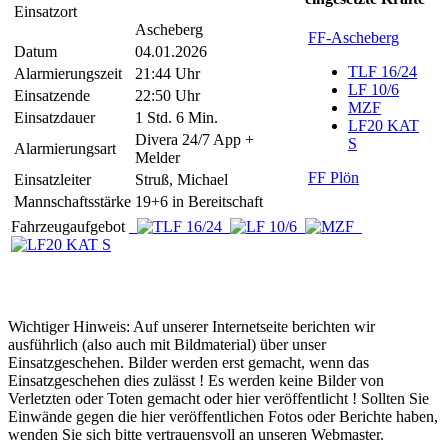
Einsatzort
Ascheberg
FF-Ascheberg
Datum
04.01.2026
TLF 16/24
Alarmierungszeit
21:44 Uhr
LF 10/6
Einsatzende
22:50 Uhr
MZF
Einsatzdauer
1 Std. 6 Min.
LF20 KAT
Divera 24/7 App +
S
Alarmierungsart
Melder
FF Plön
Einsatzleiter
Struß, Michael
Mannschaftsstärke
19+6 in Bereitschaft
Fahrzeugaufgebot
Wichtiger Hinweis: Auf unserer Internetseite berichten wir
ausführlich (also auch mit Bildmaterial) über unser
Einsatzgeschehen. Bilder werden erst gemacht, wenn das
Einsatzgeschehen dies zulässt ! Es werden keine Bilder von
Verletzten oder Toten gemacht oder hier veröffentlicht ! Sollten Sie
Einwände gegen die hier veröffentlichen Fotos oder Berichte haben,
wenden Sie sich bitte vertrauensvoll an unseren Webmaster.