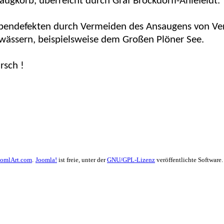
gkorb, überreicht durch Graf Brockdorff-Ahlefeldt.
pendefekten durch Vermeiden des Ansaugens von Ve
wässern, beispielsweise dem Großen Plöner See.
rsch !
oomlArt.com
.
Joomla!
ist freie, unter der
GNU/GPL-Lizenz
veröffentlichte Software.